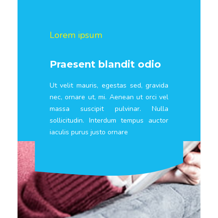
Lorem ipsum
Praesent blandit odio
Ut velit mauris, egestas sed, gravida
nec, ornare ut, mi. Aenean ut orci vel
massa suscipit pulvinar. Nulla
sollicitudin. Interdum tempus auctor
iaculis purus justo ornare