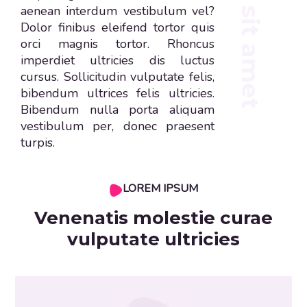
aenean interdum vestibulum vel?
Dolor finibus eleifend tortor quis
orci magnis tortor. Rhoncus
imperdiet ultricies dis luctus
cursus. Sollicitudin vulputate felis,
bibendum ultrices felis ultricies.
Bibendum nulla porta aliquam
vestibulum per, donec praesent
turpis.
Praesent blandit odio
Ut velit mauris, egestas sed, gravida nec,
ornare ut, mi. Aenean ut orci vel massa suscipit
LOREM IPSUM
pulvinar. Nulla sollicitudin.
Venenatis molestie curae
vulputate ultricies